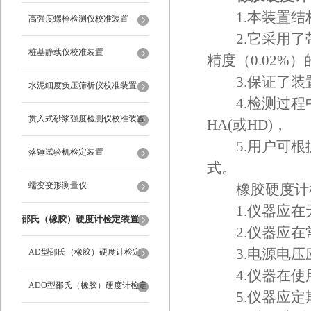
1.本装置结
高强度螺栓检测仪校准装置
2.它采用了
桩基静载仪校准装置
精度（0.02%
3.保证了装置
水泥细度负压筛析仪校准装置
4.检测过程中
贯入式砂浆强度检测仪校准装置
HA(或HD)，
5.用户可根据
落锤试验机检定装置
式。
蠕变变形测量仪
橡胶硬度计检
1.仪器应在
邵氏（橡胶）硬度计检定装置
2.仪器应在
3.电源电压应在
AD型邵氏（橡胶）硬度计检定
4.仪器在使
装置
ADO型邵氏（橡胶）硬度计检定
5.仪器应定