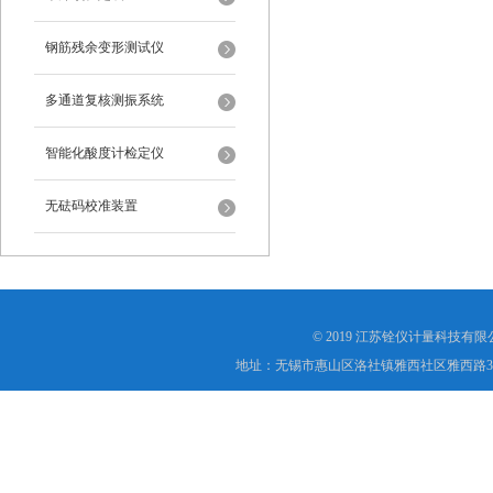
钢筋残余变形测试仪
多通道复核测振系统
智能化酸度计检定仪
无砝码校准装置
© 2019 江苏铨仪计量科技有限公司(ht
地址：无锡市惠山区洛社镇雅西社区雅西路3