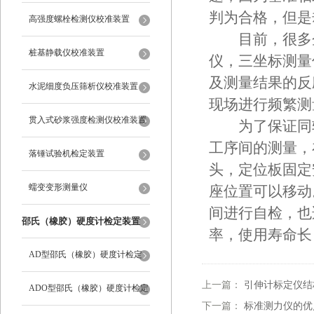
判为合格，但是
高强度螺栓检测仪校准装置
目前，很多企
桩基静载仪校准装置
仪，三坐标测量
及测量结果的反
水泥细度负压筛析仪校准装置
现场进行频繁测
贯入式砂浆强度检测仪校准装置
为了保证同轴
工序间的测量，
落锤试验机检定装置
头，定位板固定
蠕变变形测量仪
座位置可以移动
间进行自检，也
邵氏（橡胶）硬度计检定装置
率，使用寿命长
AD型邵氏（橡胶）硬度计检定
上一篇：
引伸计标定仪结
装置
ADO型邵氏（橡胶）硬度计检定
下一篇：
标准测力仪的优