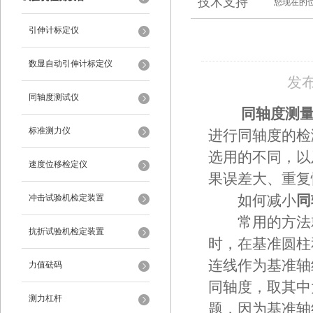
技术支持
您现在的
引伸计标定仪
数显自动引伸计标定仪
发布
同轴度测试仪
同轴度测
标准测力仪
进行同轴度的检
选用的不同，以
速度位移检定仪
果误差大、重复
冲击试验机检定装置
如何减小
同
常用的方法就
抗折试验机检定装置
时，在基准圆柱
连线作为基准轴
力值砝码
同轴度，取其中
测力杠杆
题，因为基准轴