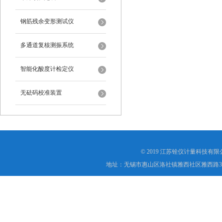
钢筋残余变形测试仪
多通道复核测振系统
智能化酸度计检定仪
无砝码校准装置
© 2019 江苏铨仪计量科技有限公司(ht
地址：无锡市惠山区洛社镇雅西社区雅西路3