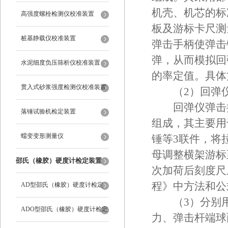
机壳、机芯的标
高强度螺栓检测仪校准装置
板及游标卡尺测
桩基静载仪校准装置
弹击手柄使弹击
弹，从而模拟回
水泥细度负压筛析仪校准装置
的率定值。具体方
贯入式砂浆强度检测仪校准装置
（2）回弹仪
回弹仪弹击拉
落锤试验机检定装置
组成，其主要用
蠕变变形测量仪
锤等3联件，将
母调整横架游标至
邵氏（橡胶）硬度计检定装置
次加荷后刻度尺上
程》中方法和公
AD型邵氏（橡胶）硬度计检定
（3）分别用
装置
ADO型邵氏（橡胶）硬度计检定
力、弹击杆端球