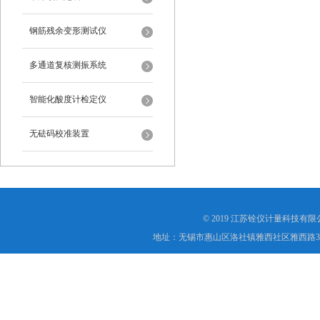
钢筋残余变形测试仪
多通道复核测振系统
智能化酸度计检定仪
无砝码校准装置
© 2019 江苏铨仪计量科技有限公司(ht
地址：无锡市惠山区洛社镇雅西社区雅西路3