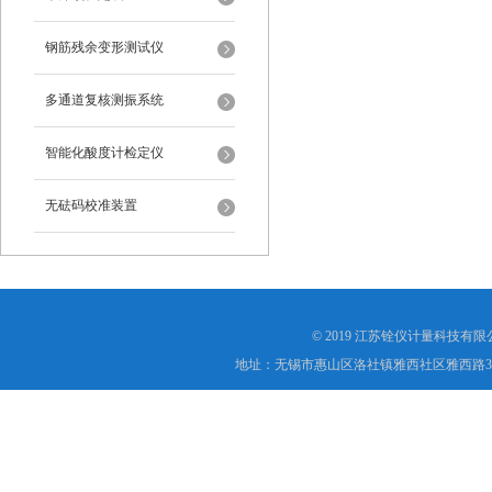
钢筋残余变形测试仪
多通道复核测振系统
智能化酸度计检定仪
无砝码校准装置
© 2019 江苏铨仪计量科技有限公司(ht
地址：无锡市惠山区洛社镇雅西社区雅西路3