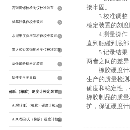
接牢固。
高强度螺栓检测仪校准装置
3.校准调整
桩基静载仪校准装置
检定装置的刻度
4.测量操作
水泥细度负压筛析仪校准装置
直到触碰到底部
贯入式砂浆强度检测仪校准装置
5.记录结果
两者之间的差异
落锤试验机检定装置
橡胶硬度计检
蠕变变形测量仪
生产的质量检测
确度和稳定性，
邵氏（橡胶）硬度计检定装置
橡胶制品的质量
护，保证硬度计
AD型邵氏（橡胶）硬度计检定
装置
ADO型邵氏（橡胶）硬度计检定